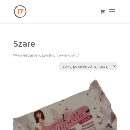
Szare
Posortowane
Wyświetlanie wszystkich wyników: 7
według
ceny:
od
niskiej
do
wysokiej