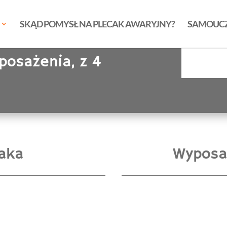
SKĄD POMYSŁ NA PLECAK AWARYJNY?
SAMOUC
posażenia, z 4
caka
Wyposa