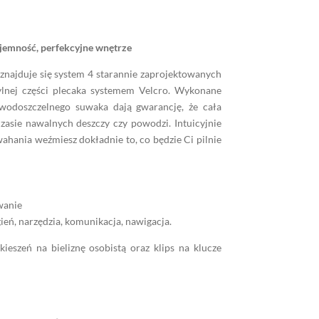
ojemność, perfekcyjne wnętrze
znajduje się system 4 starannie zaprojektowanych
lnej części plecaka systemem Velcro. Wykonane
wodoszczelnego suwaka dają gwarancję, że cała
zasie nawalnych deszczy czy powodzi. Intuicyjnie
wahania weźmiesz dokładnie to, co będzie Ci pilnie
wanie
gień, narzędzia, komunikacja, nawigacja.
ieszeń na bieliznę osobistą oraz klips na klucze