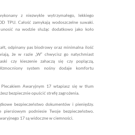
ykonany z niezwykle wytrzymałego, lekkiego
00D TPU. Całość zamykają wodoszczelne suwaki.
ę unosić na wodzie służąc dodatkowo jako koło
tałt, odpinany pas biodrowy oraz minimalna ilość
iają, że w razie „W” chwycisz go natychmiast
ski czy kieszenie zahaczą się czy poplączą,
 Wzmocniony system nośny dodaje komfortu
 z Plecakiem Awaryjnym 17 wtapiasz się w tłum
żesz bezpiecznie opuścić strefę zagrożenia.
ątkowe bezpieczeństwo dokumentów i pieniędzy.
 piersiowym podniesie Twoje bezpieczeństwo.
aryjnego 17 są widoczne w ciemności.