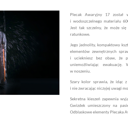
Plecak Awaryjny 17 został w
i wodoszczelnego materiału 6
Jest tak szczelny, że może si
ratunkowe.
Jego jednolity, kompaktowy ksz
elementów zewnętrznych spraw
i uciekniesz bez obaw, że pa
uniemożliwiając ewakuację.
w noszeniu.
Szary kolor sprawia, że idąc
i nie zwracając niczyjej uwagi mo
Sekretna kieszeń zapewnia wyj
Gwizdek umieszczony na pasie
Odblaskowe elementy Plecaka Aw