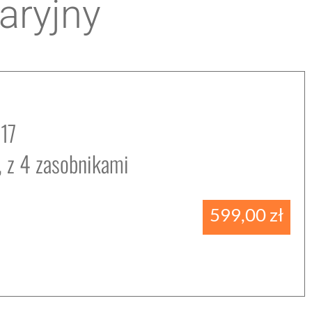
aryjny
17
, z 4 zasobnikami
599,00
zł