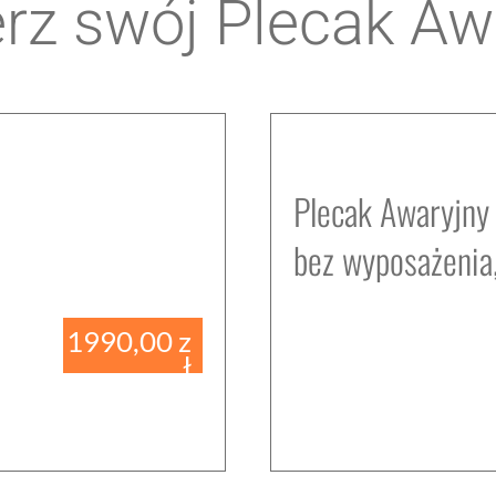
rz swój Plecak Aw
Plecak Awaryjny 
bez wyposażenia
1990,00
z
ł