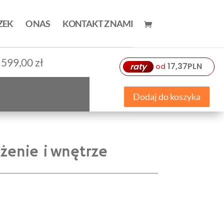
ZEK
O NAS
KONTAKT Z NAMI
599,00
zł
17,37
PLN
raty
od
Dodaj do koszyka
żenie i wnętrze