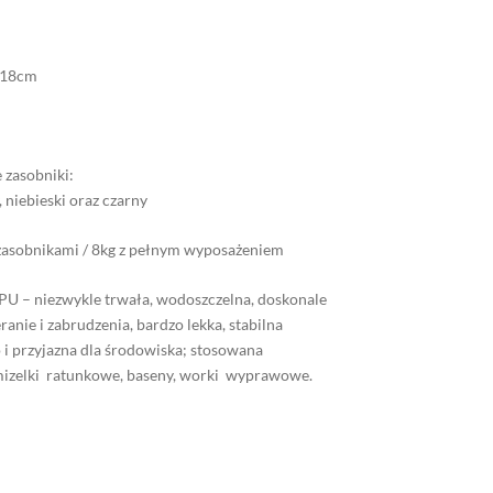
 18cm
zasobniki:
, niebieski oraz czarny
z zasobnikami / 8kg z pełnym wyposażeniem
PU – niezwykle trwała, wodoszczelna, doskonale
ranie i zabrudzenia, bardzo lekka, stabilna
i przyjazna dla środowiska; stosowana
mizelki ratunkowe, baseny, worki wyprawowe.