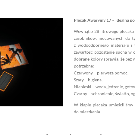
Plecak Awaryjny 17 – idealna p
Wewnątrz 28 litrowego plecaka 
zasobników, mocowanych do ty
z wodoodpornego materiału i 
zawartość pozostanie sucha w c
dobrane kolory sprawią, że bez 
potrzebne:
Czerwony – pierwsza pomoc,
Szary – higiena,
Niebieski – woda, jedzenie, goto
Czarny – schronienie, światło, o
W klapie plecaka umieściliśmy k
do mieszkania.