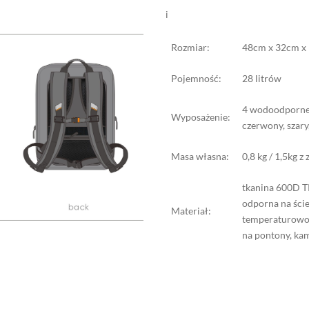
i
Rozmiar:
48cm x 32cm x
Pojemność:
28 litrów
4 wodoodporne 
Wyposażenie:
czerwony, szary
Masa własna:
0,8 kg / 1,5kg 
tkanina 600D T
odporna na ście
Materiał:
temperaturowo 
na pontony, ka