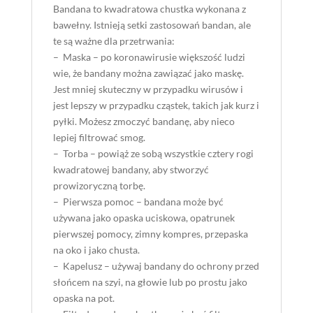
Bandana to kwadratowa chustka wykonana z
bawełny. Istnieją setki zastosowań bandan, ale
te są ważne dla przetrwania:
– Maska – po koronawirusie większość ludzi
wie, że bandany można zawiązać jako maskę.
Jest mniej skuteczny w przypadku wirusów i
jest lepszy w przypadku cząstek, takich jak kurz i
pyłki. Możesz zmoczyć bandanę, aby nieco
lepiej filtrować smog.
– Torba – powiąż ze sobą wszystkie cztery rogi
kwadratowej bandany, aby stworzyć
prowizoryczną torbę.
– Pierwsza pomoc – bandana może być
używana jako opaska uciskowa, opatrunek
pierwszej pomocy, zimny kompres, przepaska
na oko i jako chusta.
– Kapelusz – używaj bandany do ochrony przed
słońcem na szyi, na głowie lub po prostu jako
opaska na pot.