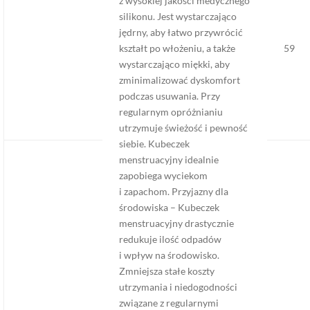
z wysokiej jakości medycznego
silikonu. Jest wystarczająco
jędrny, aby łatwo przywrócić
kształt po włożeniu, a także
59
wystarczająco miękki, aby
zminimalizować dyskomfort
podczas usuwania. Przy
regularnym opróżnianiu
utrzymuje świeżość i pewność
siebie. Kubeczek
menstruacyjny idealnie
zapobiega wyciekom
i zapachom. Przyjazny dla
środowiska – Kubeczek
menstruacyjny drastycznie
redukuje ilość odpadów
i wpływ na środowisko.
Zmniejsza stałe koszty
utrzymania i niedogodności
związane z regularnymi