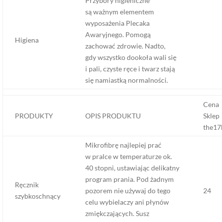
Przybory higieniczne
są ważnym elementem
wyposażenia Plecaka
Awaryjnego. Pomogą
Higiena
zachować zdrowie. Nadto,
gdy wszystko dookoła wali się
i pali, czyste ręce i twarz stają
się namiastką normalności.
Cena
PRODUKTY
OPIS PRODUKTU
Sklep
the17
Mikrofibrę najlepiej prać
w pralce w temperaturze ok.
40 stopni, ustawiając delikatny
program prania. Pod żadnym
Ręcznik
pozorem nie używaj do tego
24
szybkoschnący
celu wybielaczy ani płynów
zmiękczających. Susz