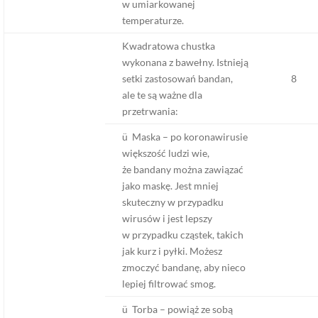
w umiarkowanej
temperaturze.
Kwadratowa chustka
wykonana z bawełny. Istnieją
setki zastosowań bandan,
8
ale te są ważne dla
przetrwania:
ü Maska – po koronawirusie
większość ludzi wie,
że bandany można zawiązać
jako maskę. Jest mniej
skuteczny w przypadku
wirusów i jest lepszy
w przypadku cząstek, takich
jak kurz i pyłki. Możesz
zmoczyć bandanę, aby nieco
lepiej filtrować smog.
ü Torba – powiąż ze sobą