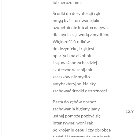
lub aerozolami.
Środki do dezynfekcji rąk
mogą być stosowane jako
uzupełnienie lub alternatywa
dla mycia rąk wodą z mydłem.
Większość środków
do dezynfekcji rąk jest
opartych na alkoholu
i są uważane za bardziej
skuteczne w zabijaniu
zarazków niż mydło
antybakteryjne. Należy
zachować środki ostrożności.
Pasta do zębów oprócz
zachowania higieny jamy
12,9
ustnej pomoże pozbyć się
intensywnej woni rąk
po krojeniu cebuli czy obróbce
śledzi. Wystarczy do mycia rąk