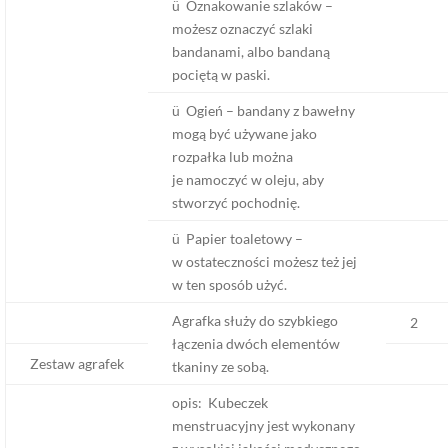
ü Oznakowanie szlaków –
możesz oznaczyć szlaki
bandanami, albo bandaną
pociętą w paski.
ü Ogień – bandany z bawełny
mogą być używane jako
rozpałka lub można
je namoczyć w oleju, aby
stworzyć pochodnię.
ü Papier toaletowy –
w ostateczności możesz też jej
w ten sposób użyć.
Agrafka służy do szybkiego
2
łączenia dwóch elementów
Zestaw agrafek
tkaniny ze sobą.
opis: Kubeczek
menstruacyjny jest wykonany