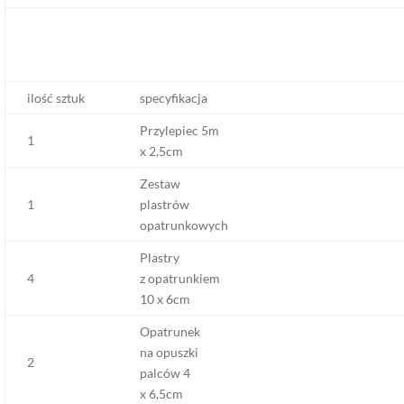
ilość sztuk
specyfikacja
Przylepiec 5m
1
x 2,5cm
Zestaw
1
plastrów
opatrunkowych
Plastry
4
z opatrunkiem
10 x 6cm
Opatrunek
na opuszki
2
palców 4
x 6,5cm