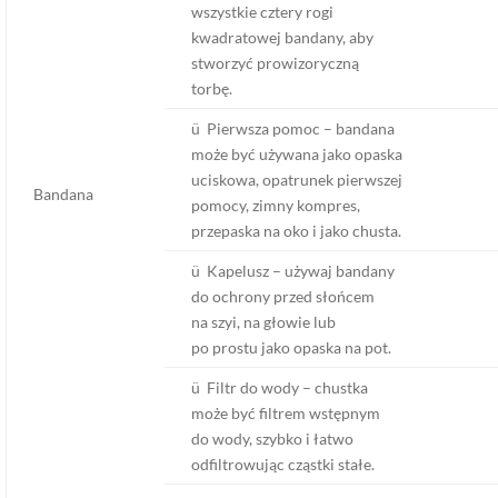
wszystkie cztery rogi
kwadratowej bandany, aby
stworzyć prowizoryczną
torbę.
ü Pierwsza pomoc – bandana
może być używana jako opaska
uciskowa, opatrunek pierwszej
Bandana
pomocy, zimny kompres,
przepaska na oko i jako chusta.
ü Kapelusz – używaj bandany
do ochrony przed słońcem
na szyi, na głowie lub
po prostu jako opaska na pot.
ü Filtr do wody – chustka
może być filtrem wstępnym
do wody, szybko i łatwo
odfiltrowując cząstki stałe.