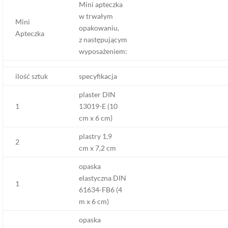
Mini apteczka
w trwałym
Mini
opakowaniu,
Apteczka
z następującym
wyposażeniem:
ilość sztuk
specyfikacja
plaster DIN
1
13019-E (10
cm x 6 cm)
plastry 1,9
2
cm x 7,2 cm
opaska
elastyczna DIN
1
61634-FB6 (4
m x 6 cm)
opaska