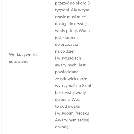
przeżyć do około 3
tygodni. Ale w tym
czasie musi mieć
dostęp do czystej
wody pitnej. Woda
jest kluczem
do przeżycia
na co dzień
Woda, żywność,
i w sytuacjach
gotowanie
awaryjnych. Jest
powiedziane,
że człowiek może
wytrzymać do 3 dni
bez czystej wody
do picia. Weź
to pod uwagę
i w swoim Plecaku
Awaryjnym zadbaj
o wodę.