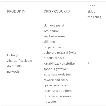
Cena
PRODUKTY
OPIS PRODUKTU
Sklep
the17bag
Uchwyt został
wykonany
ze plastycznego
silikonu –
po przełożeniu
uchwytu przez główkę
Uchwyt
butelki zahacz
z karabińczykiem
karabińczyk o szlufkę
7
do butelki
spodni i gotowe!
na wodę
Butelka z wodą jest
zawsze pod ręką.
Sprzedawany jest
razem z produktem
Butelka silikonowa
na wodę.