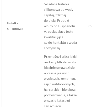
Składana butelka
silikonowa do wody
czystej, zdatnej
do picia. Produkt
Butelka
wolny od Bisphenolu
35
silikonowa
A, posiadający testy
kwalifikujące
go do kontaktu z wodą
spożywczą.
Przenośny i ultra lekki
osobisty filtr do wody
idealnie sprawdzi się
w czasie pieszych
wycieczek, kempingu,
zajęć outdoorowych,
harcerskich biwaków,
podróżowania, a także
w czasie katastrof
czy sytuacji