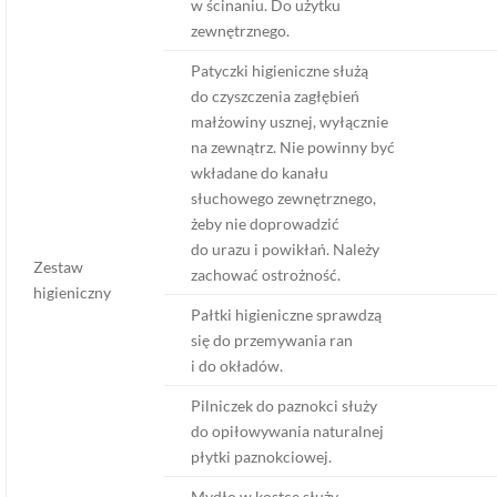
w ścinaniu. Do użytku
zewnętrznego.
Patyczki higieniczne służą
do czyszczenia zagłębień
małżowiny usznej, wyłącznie
na zewnątrz. Nie powinny być
wkładane do kanału
słuchowego zewnętrznego,
żeby nie doprowadzić
do urazu i powikłań. Należy
Zestaw
zachować ostrożność.
higieniczny
Pałtki higieniczne sprawdzą
się do przemywania ran
i do okładów.
Pilniczek do paznokci służy
do opiłowywania naturalnej
płytki paznokciowej.
Mydło w kostce służy