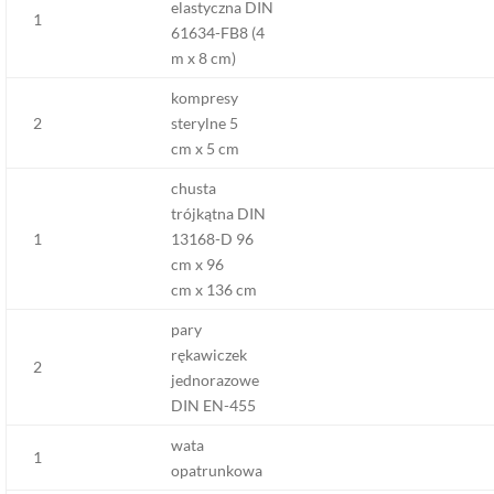
elastyczna DIN
1
61634-FB8 (4
m x 8 cm)
kompresy
2
sterylne 5
cm x 5 cm
chusta
trójkątna DIN
1
13168-D 96
cm x 96
cm x 136 cm
pary
rękawiczek
2
jednorazowe
DIN EN-455
wata
1
opatrunkowa