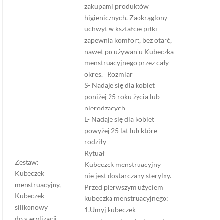
zakupami produktów
higienicznych. Zaokrąglony
uchwyt w kształcie piłki
zapewnia komfort, bez otarć,
nawet po używaniu Kubeczka
menstruacyjnego przez cały
okres. Rozmiar
S- Nadaje się dla kobiet
poniżej 25 roku życia lub
nierodzących
L- Nadaje się dla kobiet
powyżej 25 lat lub które
rodziły
Rytuał
Zestaw:
Kubeczek menstruacyjny
Kubeczek
nie jest dostarczany sterylny.
menstruacyjny,
Przed pierwszym użyciem
Kubeczek
kubeczka menstruacyjnego:
silikonowy
1.Umyj kubeczek
do sterylizacji,