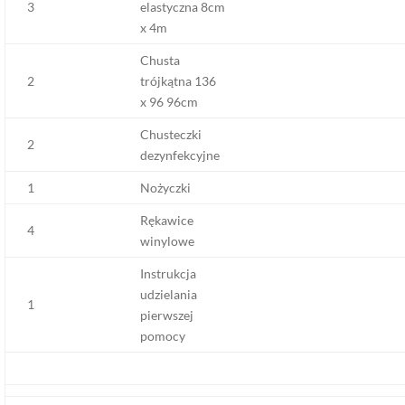
3
elastyczna 8cm
x 4m
Chusta
2
trójkątna 136
x 96 96cm
Chusteczki
2
dezynfekcyjne
1
Nożyczki
Rękawice
4
winylowe
Instrukcja
udzielania
1
pierwszej
pomocy