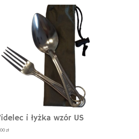
idelec i łyżka wzór US
,00
zł