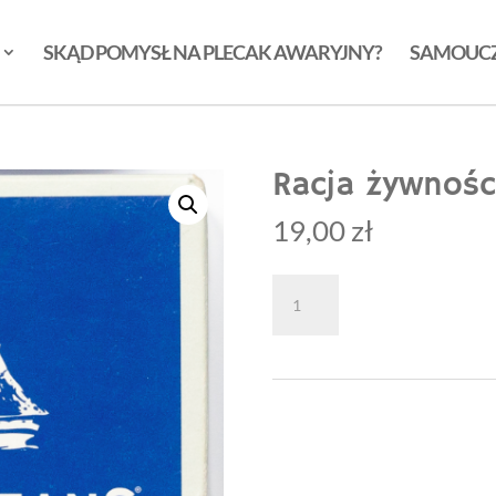
SKĄD POMYSŁ NA PLECAK AWARYJNY?
SAMOUC
Racja żywnoś
19,00
zł
ilość
Dodaj do k
Racja
żywnościowa
Seven
Ocean's