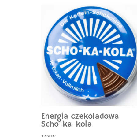
Energia czekoladowa
Scho-ka-kola
19,90
zł