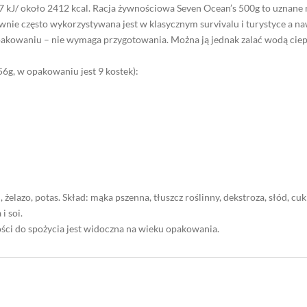
 kJ/ około 2412 kcal. Racja żywnościowa Seven Ocean’s 500g to uznane
wnie często wykorzystywana jest w klasycznym survivalu i turystyce a n
pakowaniu – nie wymaga przygotowania. Można ją jednak zalać wodą ciep
6g, w opakowaniu jest 9 kostek):
żelazo, potas. Skład: mąka pszenna, tłuszcz roślinny, dekstroza, słód, cuk
i soi.
i do spożycia jest widoczna na wieku opakowania.