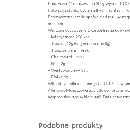
Kaloryczność opakowania 500g wynosi 10.077
tratwach ratunkowych, statkach, jachtach. Ró
Przeznaczona jest do spożycia od razu po roz
mlekiem.
Wartości odżywcze w 1 kostce (jedna kostka=5
– kaloryczność 268 kcal
– Tłuszcz: 12g (w tym nasycone 8g)
– Tłuszcze trans – brak
– Cholesterol – brak
– Sól – 2g
– Węglowodany – 36g
– Białko 4g
Witaminy i mikroelementy: C, B1, b6, D, wapń, 
Alergeny: Może zawierać śladowe ilości mleka 
Wyprodukowano w Norwegii. Data przydatnośc
Podobne produkty