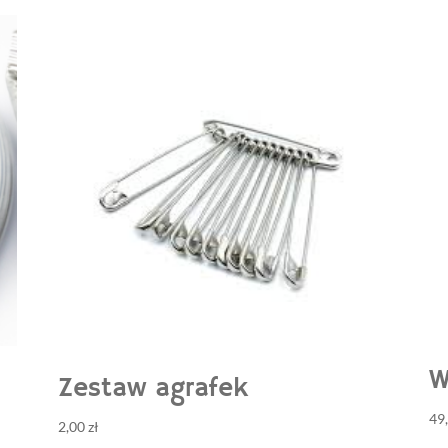
W
Zestaw agrafek
49
2,00
zł