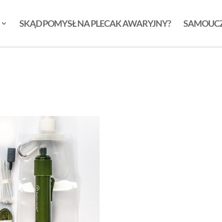
SKĄD POMYSŁ NA PLECAK AWARYJNY?
SAMOUC