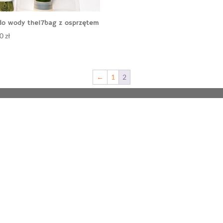
 do wody the17bag z osprzętem
00
zł
←
1
2